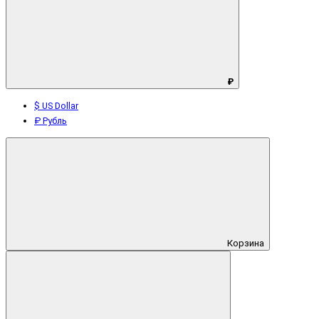
₽
$ US Dollar
₽ Рубль
Корзина