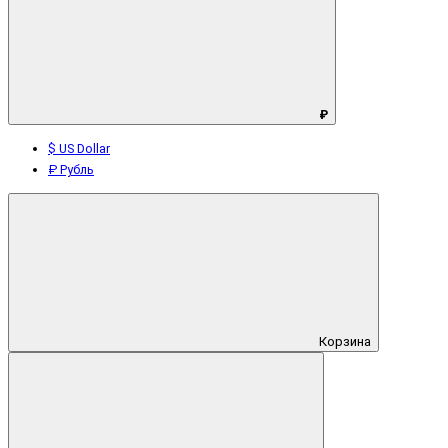
₽
$ US Dollar
₽ Рубль
Корзина