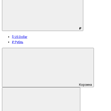
₽
$ US Dollar
₽ Рубль
Корзина