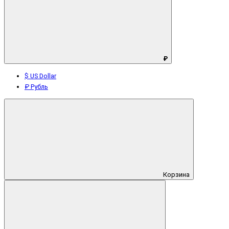
₽
$ US Dollar
₽ Рубль
Корзина