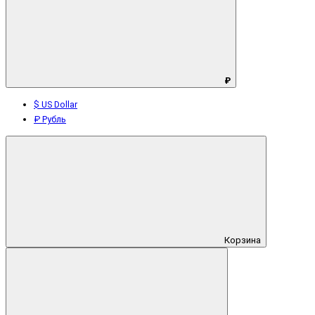
₽
$ US Dollar
₽ Рубль
Корзина