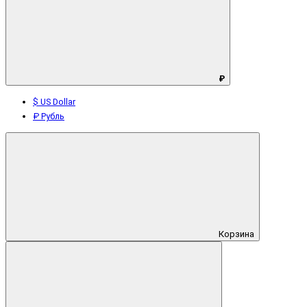
₽
$ US Dollar
₽ Рубль
Корзина