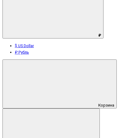
₽
$ US Dollar
₽ Рубль
Корзина