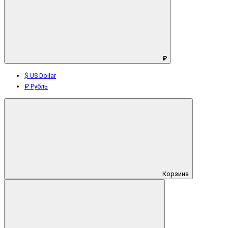
₽
$ US Dollar
₽ Рубль
Корзина