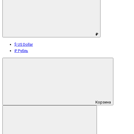
₽
$ US Dollar
₽ Рубль
Корзина