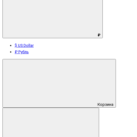
₽
$ US Dollar
₽ Рубль
Корзина