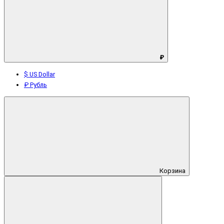
₽
$ US Dollar
₽ Рубль
Корзина