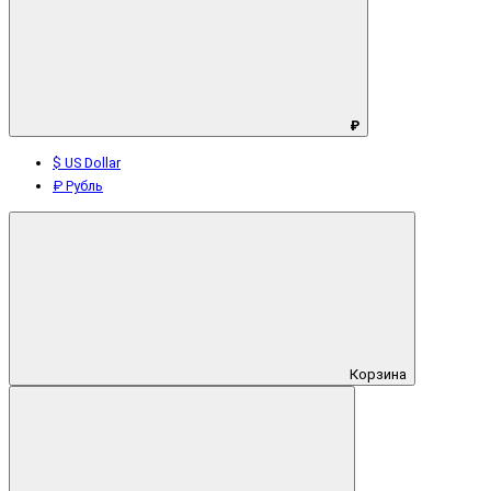
₽
$ US Dollar
₽ Рубль
Корзина