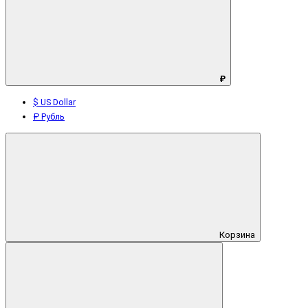
₽
$ US Dollar
₽ Рубль
Корзина