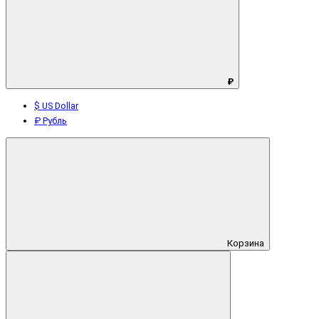
₽
$ US Dollar
₽ Рубль
Корзина