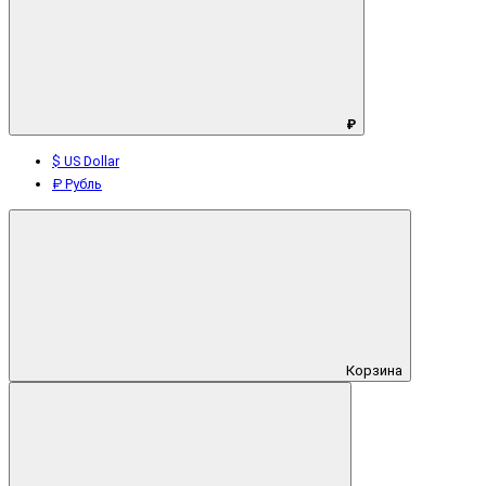
₽
$ US Dollar
₽ Рубль
Корзина